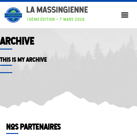
Aller
au
contenu
10ème édition • 7 mars 2026
Archive
This is my archive
Nos partenaires